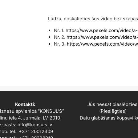
Lūdzu, noskatieties šos video bez skaņas
Nr. 1.
https://www.pexels.com/video/a-
Nr. 2.
https://www.pexels.com/video/a
Nr. 3.
https://www.pexels.com/video
Kontakti:
Jūs neesat pieslēdzies
Biznesu apvieniba ″KONSUL′S”
(
Pieslēgties
)
linu iela 4, Jurmala, LV-2010
Datu glabāšanas kopsavil
e-pasts: info@konsuls.lv
ob. tel.: +371 20012309