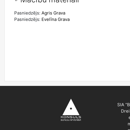
Pasniedzējs:
Agris Grava
Pasniedzējs:
Evelīna Grava
SIA “
Drei
m