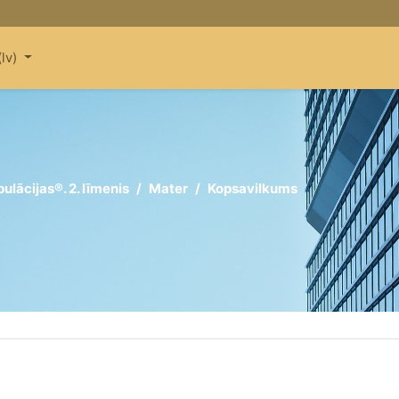
lv)‎
ulācijas®. 2. līmenis
Mater
Kopsavilkums