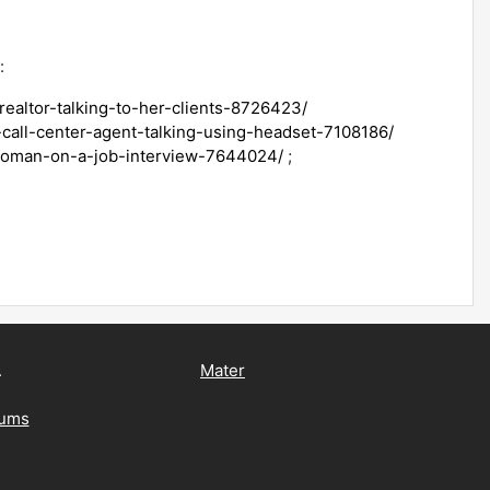
:
realtor-talking-to-her-clients-8726423/
-call-center-agent-talking-using-headset-7108186/
/woman-on-a-job-interview-7644024/
;
.
Mater
kums